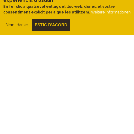
experiència d'usuari
Aiguabarreig Segre-Cinca
En fer clic a qualsevol enllaç del lloc web, doneu el vostre
Lloc web amb la informació fisiconatural de
Weitere Informationen
consentiment explícit per a que les utilitzem.
l'Aiguabarreig Segre-Cinca.
https://www.espaisnaturalsdeponent.cat/c
Nein, danke
ESTIC D'ACORD
a/espais-naturals-de-ponent/espais/2/ai…
GenCat
Cercador de l'Inventari del Patrimoni Arquitectònic
de Catalunya - del Municipi de La Granja d’Escarp.
https://invarquit.cultura.gencat.cat/search-r
esult
GenCat
Cercador de l'Inventari del Patrimoni Arqueològic i
Paleontològic de Catalunya - del Municipi de La
Granja d’Escarp.
https://invarque.cultura.gencat.cat/search-r
esult
Segrià Terra de Ponent
Lloc web amb la informació comarcal de la comarca
de la Granja d’Escarp.
https://www.segria.cat/
Ara Lleida
Lloc web amb informació de patronat de turisme de
les terres de Lleida.