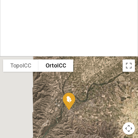
TopoICC
OrtoICC