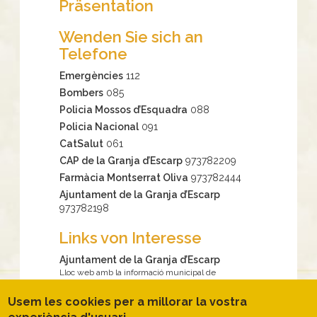
Präsentation
Wenden Sie sich an
Telefone
Emergències
112
Bombers
085
Policia Mossos d’Esquadra
088
Policia Nacional
091
CatSalut
061
CAP de la Granja d’Escarp
973782209
Farmàcia Montserrat Oliva
973782444
Ajuntament de la Granja d’Escarp
973782198
Links von Interesse
Ajuntament de la Granja d’Escarp
Lloc web amb la informació municipal de
l’Ajuntament de la Granja d’Escarp.
https://granjaescarp.ddl.net/el-municipi
Usem les cookies per a millorar la vostra
Espais Naturals de Ponent –