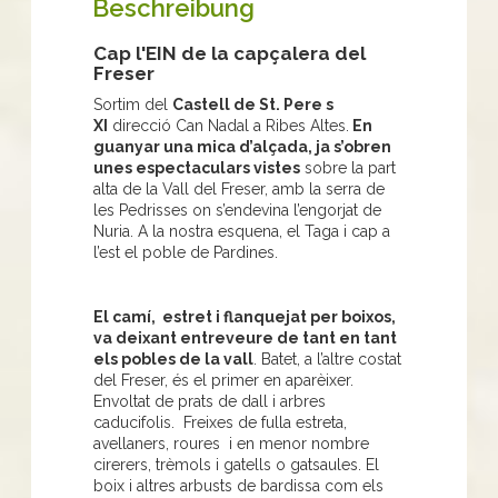
Beschreibung
Cap l'EIN de la capçalera del
Freser
Sortim del
Castell de St. Pere s
XI
direcció Can Nadal a Ribes Altes.
En
guanyar una mica d’alçada, ja s’obren
unes espectaculars vistes
sobre la part
alta de la Vall del Freser, amb la serra de
les Pedrisses on s’endevina l’engorjat de
Nuria. A la nostra esquena, el Taga i cap a
l’est el poble de Pardines.
El camí, estret i flanquejat per boixos,
va deixant entreveure de tant en tant
els pobles de la vall
. Batet, a l’altre costat
del Freser, és el primer en aparèixer.
Envoltat de prats de dall i arbres
caducifolis. Freixes de fulla estreta,
avellaners, roures i en menor nombre
cirerers, trèmols i gatells o gatsaules. El
boix i altres arbusts de bardissa com els