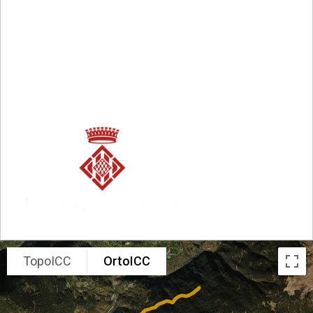
EXEMPLE
TopoICC
OrtoICC