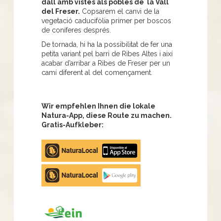
dall amb vistes als pobles de la Vall
del Freser.
Copsarem el canvi de la
vegetació caducifòlia primer per boscos
de coníferes després.
De tornada, hi ha la possibilitat de fer una
petita variant pel barri de Ribes Altes i així
acabar d’arribar a Ribes de Freser per un
camí diferent al del començament.
Wir empfehlen Ihnen die lokale
Natura-App, diese Route zu machen.
Gratis-Aufkleber:
Apple
store
Google
Play