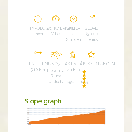
TYPOLOGY
SCHWIERIGKEIT
DAUER
SLOPE
Linear
Mittel
2
630.00
Stunden
meters
ENTFERNUNG
AKTIVITÄT
BEWERTUNGEN
THEME
5.10 km
zu Fuß
Flora und
Fauna
Landschaftsgestaltung
Slope graph