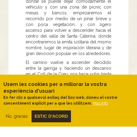
donde se puede dejar cómodamente el
vehículo y con una zona de picnic con
mesas y bancos, empezaremos el
recorrido por medio de un pinar breve y
con poca vegetación, y con ligero
ascenso para volver a descender hacia el
centro del valle de Santa Caterina, donde
encontraremos la emita solitaria del mismo
nombre, lugar de inspiración literaria y de
gran devoción popular en los alrededores.
El camino vuelve a ascender decidido
entre la garriga y, haciendo un descanso
en el Coll de la Creu, nos hace subir hasta
la atalaya del castillo del Montgrí,
Usem les cookies per a millorar la vostra
emblema histórico de la montaña. Aquí
experiència d'usuari
arriba, podremos disfrutar de grandes
vistas sobre todo el entorno circular.
En fer clic a qualsevol enllaç del lloc web, doneu el vostre
Más info
consentiment explícit per a que les utilitzem.
Ahora tendremos que hacer un intrépido
descenso por veredas ásperas hasta el
No, gracias
ESTIC D'ACORD
Coll d’en Garrigars para volver a recuperar
el desnivel perdido hasta alcanzar el
Montplà, extenso altiplano o muela desde
donde también merece la pena