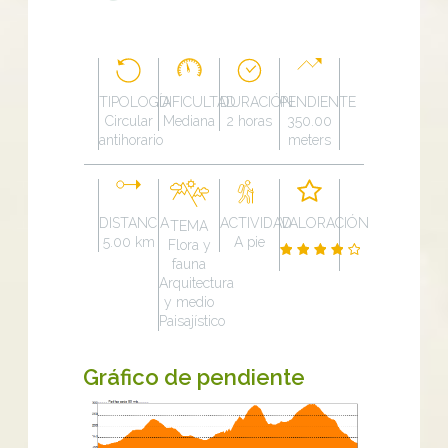
TIPOLOGÍA
DIFICULTAD
DURACIÓN
PENDIENTE
Circular
Mediana
2 horas
350.00
antihorario
meters
DISTANCIA
ACTIVIDAD
VALORACIÓN
TEMA
5.00 km
A pie
Flora y
fauna
Arquitectura
y medio
Paisajístico
Gráfico de pendiente