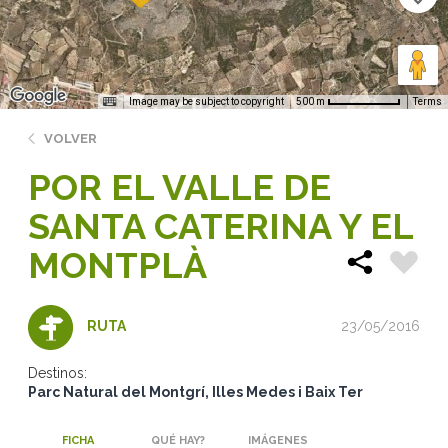
Image may be subject to copyright
Terms
500 m
VOLVER
POR EL VALLE DE
SANTA CATERINA Y EL
MONTPLÀ
23/05/2016
RUTA
Destinos:
Parc Natural del Montgrí, Illes Medes i Baix Ter
FICHA
QUÉ HAY?
IMÁGENES