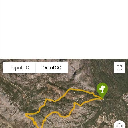
TopoICC
OrtoICC