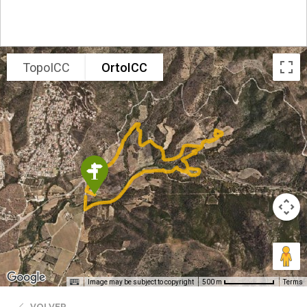
TopoICC
OrtoICC
Image may be subject to copyright
Terms
500 m
VOLVER