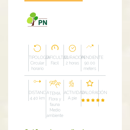
TIPOLOGÍA
DIFICULTAD
DURACIÓN
PENDIENTE
Circular
Fácil
2 horas
90.00
horario
meters
DISTANCIA
ACTIVIDAD
VALORACIÓN
TEMA
4.40 km
A pie
Flora y
fauna
Medio
ambiente