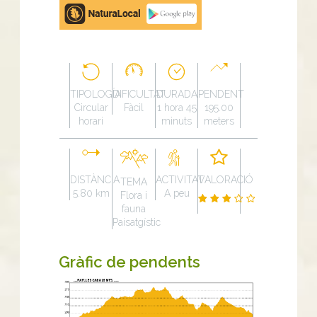
Google
Play
TIPOLOGÍA
DIFICULTAT
DURADA
PENDENT
Circular
Fàcil
1 hora 45
195.00
horari
minuts
meters
DISTÀNCIA
ACTIVITAT
VALORACIÓ
TEMA
5.80 km
A peu
Flora i
fauna
Paisatgístic
Gràfic de pendents