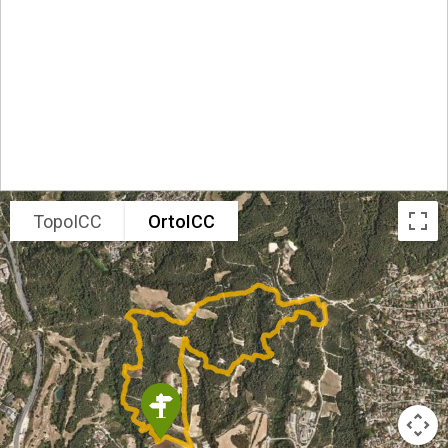
TopoICC
OrtoICC