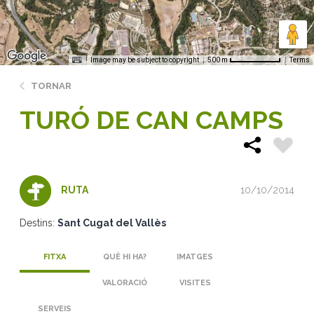
Image may be subject to copyright
Terms
500 m
TORNAR
TURÓ DE CAN CAMPS
10/10/2014
RUTA
Destins:
Sant Cugat del Vallès
FITXA
QUÈ HI HA?
IMATGES
VALORACIÓ
VISITES
SERVEIS