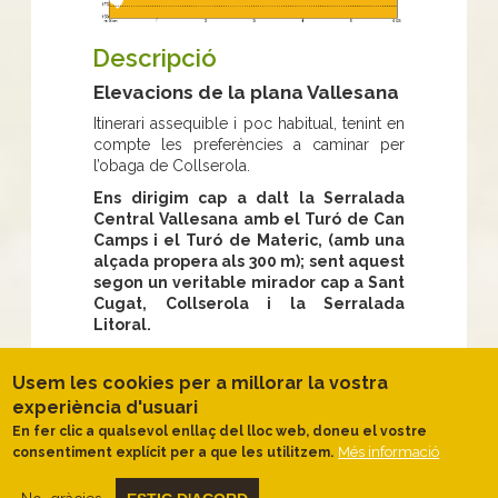
Descripció
Elevacions de la plana Vallesana
Itinerari assequible i poc habitual, tenint en
compte les preferències a caminar per
l’obaga de Collserola.
Ens dirigim cap a dalt la Serralada
Central Vallesana amb el Turó de Can
Camps i el Turó de Materic, (amb una
alçada propera als 300 m); sent aquest
segon un veritable mirador cap a Sant
Cugat, Collserola i la Serralada
Litoral.
Aquesta
serra de petites dimensions, i
de geologia completament diferent a
Usem les cookies per a millorar la vostra
Collserola, és una successió de petits
experiència d'usuari
torrents i carenes que baixen cap a la
En fer clic a qualsevol enllaç del lloc web, doneu el vostre
plana
on es troba Sant Cugat i d’aquí a la
Més informació
consentiment explícit per a que les utilitzem.
riera de Rubí. El Torrent de Can Marcet i el
de Can Camps, són els més rellevants. De