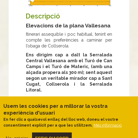
Descripció
Elevacions de la plana Vallesana
Itinerari assequible i poc habitual, tenint en
compte les preferències a caminar per
l’obaga de Collserola.
Ens dirigim cap a dalt la Serralada
Central Vallesana amb el Turó de Can
Camps i el Turó de Materic, (amb una
alçada propera als 300 m); sent aquest
segon un veritable mirador cap a Sant
Cugat, Collserola i la Serralada
Litoral.
Aquesta
serra de petites dimensions, i
de geologia completament diferent a
Usem les cookies per a millorar la vostra
Collserola, és una successió de petits
experiència d'usuari
torrents i carenes que baixen cap a la
En fer clic a qualsevol enllaç del lloc web, doneu el vostre
plana
on es troba Sant Cugat i d’aquí a la
Més informació
consentiment explícit per a que les utilitzem.
riera de Rubí. El Torrent de Can Marcet i el
de Can Camps, són els més rellevants. De