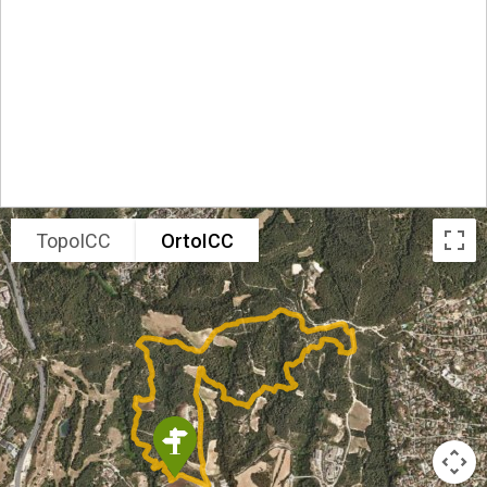
TopoICC
OrtoICC