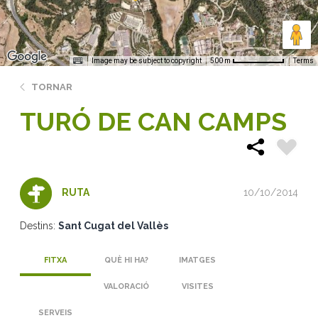
Image may be subject to copyright
Terms
500 m
TORNAR
TURÓ DE CAN CAMPS
10/10/2014
RUTA
Destins:
Sant Cugat del Vallès
FITXA
QUÈ HI HA?
IMATGES
VALORACIÓ
VISITES
SERVEIS