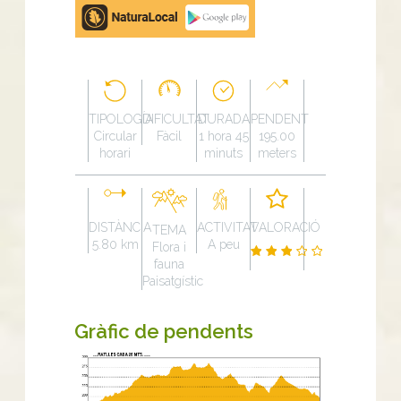
Google
Play
TIPOLOGÍA
DIFICULTAT
DURADA
PENDENT
Circular
Fàcil
1 hora 45
195.00
horari
minuts
meters
DISTÀNCIA
ACTIVITAT
VALORACIÓ
TEMA
5.80 km
A peu
Flora i
fauna
Paisatgístic
Gràfic de pendents