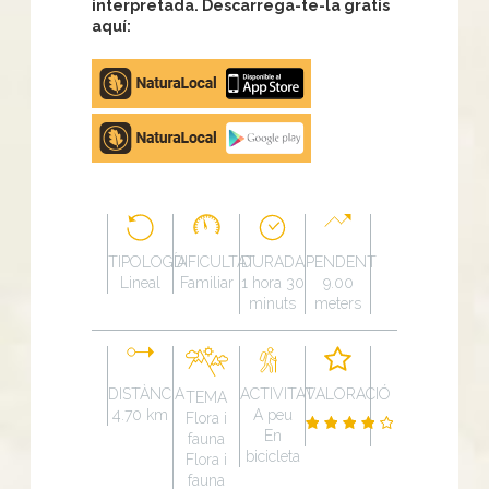
interpretada. Descarrega-te-la gratis
aquí:
Apple
store
Google
Play
TIPOLOGÍA
DIFICULTAT
DURADA
PENDENT
Lineal
Familiar
1 hora 30
9.00
minuts
meters
DISTÀNCIA
ACTIVITAT
VALORACIÓ
TEMA
4.70 km
A peu
Flora i
En
fauna
bicicleta
Flora i
fauna