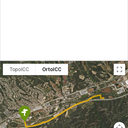
TopoICC
OrtoICC