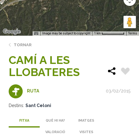
Image may be subject to copyright
Terms
1 km
TORNAR
CAMÍ A LES
LLOBATERES
03/02/2015
RUTA
Destins:
Sant Celoni
FITXA
QUÈ HI HA?
IMATGES
VALORACIÓ
VISITES