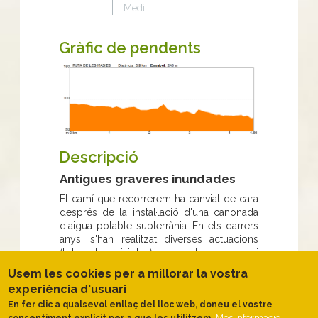
Medi
Gràfic de pendents
Descripció
Antigues graveres inundades
El camí que recorrerem ha canviat de cara
després de la instal·lació d'una canonada
d'aigua potable subterrània. En els darrers
anys, s'han realitzat diverses actuacions
(totes elles visibles) per tal de recuperar i
restaurar l'entorn en aquest tram del riu
Usem les cookies per a millorar la vostra
Tordera: s'han plantat arbres, instal·lat
experiència d'usuari
esculleres, construït talussos de pedra,
En fer clic a qualsevol enllaç del lloc web, doneu el vostre
motes de terra, etc.
Més informació