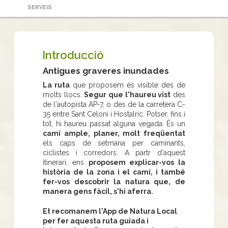
SERVEIS
Introducció
Antigues graveres inundades
La ruta
que proposem és visible des de
molts llocs.
Segur que l'haureu vist
des
de l'autopista AP-7, o des de la carretera C-
35 entre Sant Celoni i Hostalric. Potser, fins i
tot, hi haureu passat alguna vegada. És un
camí ample, planer, molt freqüentat
els caps de setmana per caminants,
ciclistes i corredors. A partr d'aquest
itinerari, ens
proposem explicar-vos la
història de la zona i el camí, i també
fer-vos descobrir la natura que, de
manera gens fàcil, s'hi aferra.
Et recomanem l'App de Natura Local
per fer aquesta ruta guiada i