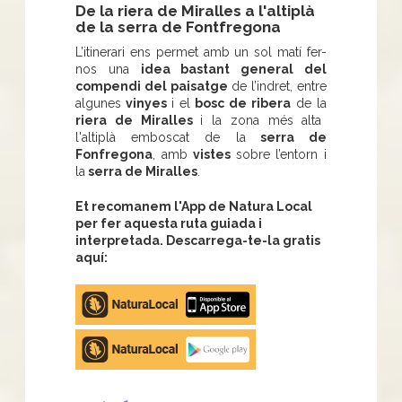
De la riera de Miralles a l'altiplà
de la serra de Fontfregona
L’itinerari ens permet amb un sol matí fer-
nos una
idea bastant general del
compendi del paisatge
de l’indret, entre
algunes
vinyes
i el
bosc de ribera
de la
riera de Miralles
i la zona més alta
l'altiplà emboscat de la
serra de
Fonfregona
, amb
vistes
sobre l’entorn i
la
serra de Miralles
.
Et recomanem l'App de Natura Local
per fer aquesta ruta guiada i
interpretada. Descarrega-te-la gratis
aquí:
Apple
store
Google
Play