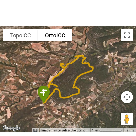
TopoICC
OrtoICC
Image may be subject to copyright
Terms
1 km