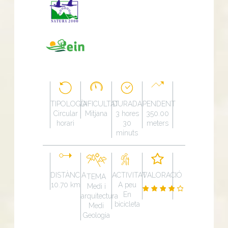
TIPOLOGÍA
DIFICULTAT
DURADA
PENDENT
Circular
Mitjana
3 hores
350.00
horari
30
meters
minuts
DISTÀNCIA
ACTIVITAT
VALORACIÓ
TEMA
10.70 km
A peu
Medi i
En
arquitectura
bicicleta
Medi
Geologia