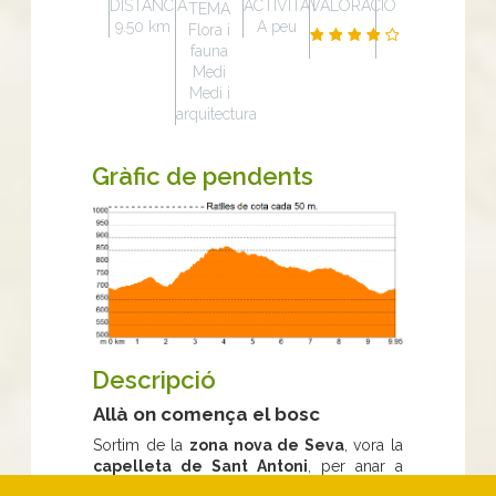
DISTÀNCIA
ACTIVITAT
VALORACIÓ
TEMA
9.50 km
A peu
Flora i
fauna
Medi
Medi i
arquitectura
Gràfic de pendents
Descripció
Allà on comença el bosc
Sortim de la
zona nova de Seva
, vora la
capelleta de Sant Antoni
, per anar a
seguir el camí d’accés a la pairalia de