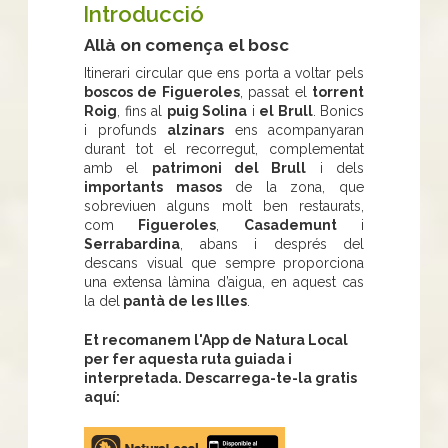
Introducció
Allà on comença el bosc
Itinerari circular que ens porta a voltar pels
boscos de Figueroles
, passat el
torrent
Roig
, fins al
puig Solina
i
el Brull
. Bonics
i profunds
alzinars
ens acompanyaran
durant tot el recorregut, complementat
amb el
patrimoni del Brull
i dels
importants masos
de la zona, que
sobreviuen alguns molt ben restaurats,
com
Figueroles
,
Casademunt
i
Serrabardina
, abans i després del
descans visual que sempre proporciona
una extensa làmina d’aigua, en aquest cas
la del
pantà de les Illes
.
Et recomanem l'App de Natura Local
per fer aquesta ruta guiada i
interpretada. Descarrega-te-la gratis
aquí:
Apple