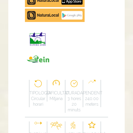
store
Google
Play
TIPOLOGÍA
DIFICULTAT
DURADA
PENDENT
Circular
Mitjana
3 hores
240.00
horari
20
meters
minuts