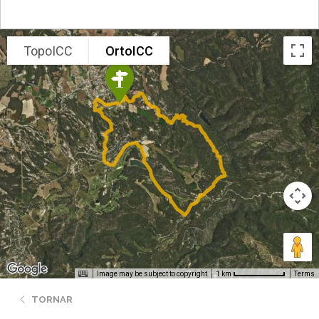
TopoICC
OrtoICC
Image may be subject to copyright
Terms
1 km
TORNAR