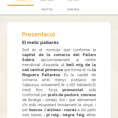
VISITES
SERVEIS
Presentació
El melic pallarès
Sort és el municipi que conforma la
capital de la comarca del Pallars
Sobirà
, aproximadament al centre
meridional d’aquesta, al
bell mig de la
vall central pirinenca
que forma el riu
la
Noguera Pallaresa
. És la capital de
comarca amb menys població de
Catalunya, actualment té 2.287 habitants.El
medi físic, força
pronunciat
, està
conformat per
prats de pastura
,
conreus
de farratge i cereals (tot i que últimament
s’hi està recuperant tímidament la vinya), i
per
boscos
d’
alzines
i
roures
a les parts
més baixes, i
pi roig
i
negre
,
faig
, altres