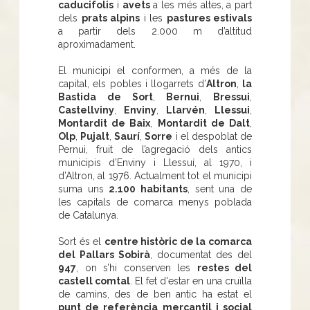
caducifolis
i
avets
a les més altes, a part
dels
prats alpins
i les
pastures estivals
a partir dels 2.000 m d’altitud
aproximadament.
El municipi el conformen, a més de la
capital, els pobles i llogarrets d’
Altron
,
la
Bastida de Sort
,
Bernui
,
Bressui
,
Castellviny
,
Enviny
,
Llarvén
,
Llessui
,
Montardit de Baix
,
Montardit de Dalt
,
Olp
,
Pujalt
,
Saurí
,
Sorre
i el despoblat de
Pernui, fruit de l’agregació dels antics
municipis d’Enviny i Llessuí, al 1970, i
d’Altron, al 1976. Actualment tot el municipi
suma uns
2.100 habitants
, sent una de
les capitals de comarca menys poblada
de Catalunya.
Sort és el
centre històric de la comarca
del Pallars Sobirà
, documentat des del
947
, on s’hi conserven les
restes del
castell comtal
. El fet d'estar en una cruïlla
de camins, des de ben antic ha estat el
punt de referència mercantil i social