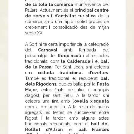
de la tota la comarca
muntanyenca del
Pallars. Actualment, és el
principal centre
de serveis i d’activitat turística
de la
comarca, amb una ràpid i sòlid procés de
creixement i consolidació des de mitjan
segle XX.
A Sort hi té certa importància la celebració
del
Carnaval
amb l’arribada del
personatge del
Requincuà
i altres actes
tradicionals, com
la Calderada
i el
ball
de la Passa
. Per Sant Joan, s’hi celebra
una
xollada tradicional d’ovelles
.
També és tradicional el recuperat
ball
dels Rigodons
, que es balla per la
Festa
Major
, entre finals de juliol i principis
d’agost, per sant Feliu. A la tardor s’hi
celebra una
fira
amb l’
ovella xisqueta
com a protagonista. A la resta de nuclis
agregats les festes se succeeixen entre
l’agost i la tardor, amb alguns actes
tradicionals recuperats, com el
ball del
Rotllet d'Altron
, el
ball Francès