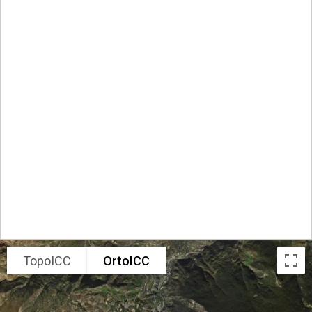
TopoICC
OrtoICC