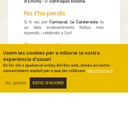
d'Enviny
i el
contrapàs Xinxina
.
No t'ho perdis
Si hi vas per
Carnaval
,
la Calderada
és
un dels esdeveniments festius més
esperats i celebrats a Sort.
Quan anar-hi
Usem les cookies per a millorar la vostra
Si hi anem a la tardor, cap a principis de
experiència d'usuari
novembre, podrem donar un cop d’ull a la
més gran
exposició de productes de
En fer clic a qualsevol enllaç del lloc web, doneu el vostre
proximitat
durant la
Fira de Tardor
, amb
Més informació
consentiment explícit per a que les utilitzem.
l’
ovella xisqueta
, la
ratafia
i la
cervesa
artesana
com a protagonistes.
No, gràcies
ESTIC D'ACORD
Què fer
Un dels
millors i reputats formatges de
la comarca
el trobareu a la formatgeria
Tros de Sort, a la Vall d’Àssua. Val la pena
pujar-hi només per
tastar-lo
i
comprar-
ne
.