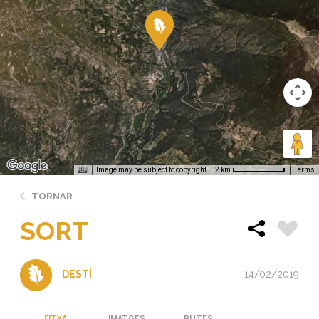
Image may be subject to copyright
Terms
2 km
TORNAR
SORT
14/02/2019
DESTÍ
FITXA
IMATGES
RUTES