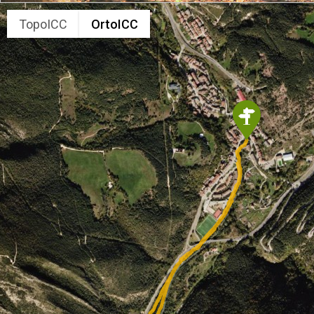
TopoICC
OrtoICC