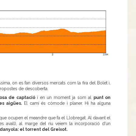
ssima, on es fan diversos mercats com la fira del Bolet i,
propostes de descoberta.
osa de captació
i en un moment ja som al
punt on
les aigües.
El camí és còmode i planer. Hi ha alguna
ue ocupen el meandre que fa el Llobregat. Al davant el
ües avall), al marge del riu veiem la incorporació d'un
danyola: el torrent del Greixot.