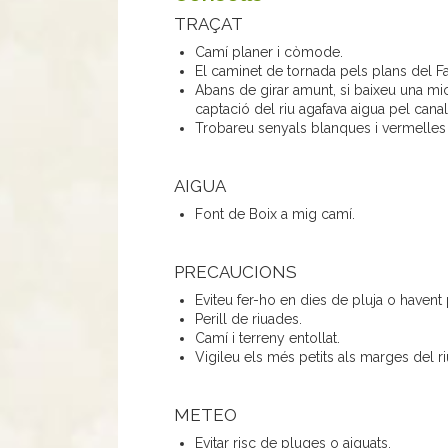
TRAÇAT
Camí planer i còmode.
El caminet de tornada pels plans del Fa
Abans de girar amunt, si baixeu una mic
captació del riu agafava aigua pel canal
Trobareu senyals blanques i vermelles
AIGUA
Font de Boix a mig camí.
PRECAUCIONS
Eviteu fer-ho en dies de pluja o havent 
Perill de riuades.
Camí i terreny entollat.
Vigileu els més petits als marges del ri
METEO
Evitar risc de pluges o aiguats.