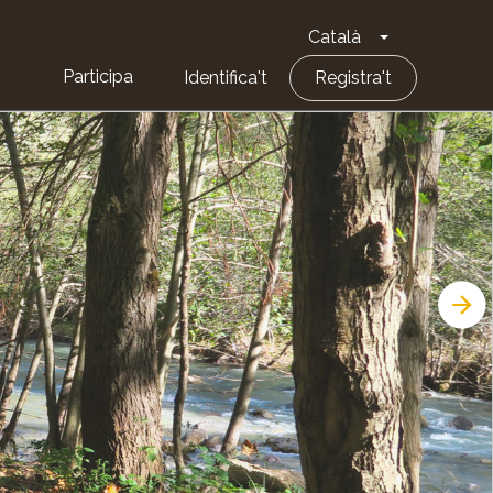
Català
Toggle Dropd
Participa
Identifica't
Registra't