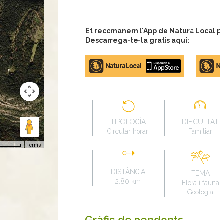
Et recomanem l'App de Natura Local pe
Descarrega-te-la gratis aquí:
Apple
Google
store
Play
TIPOLOGÍA
DIFICULTAT
Circular horari
Familiar
Terms
DISTÀNCIA
TEMA
2.80 km
Flora i fauna
Geologia
Gràfic de pendents