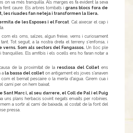
es on va més tranquil·la. Als marges es fa evident la seva
 fent caure. Els arbres tombats i
grans blocs fora de
, les riuades fan neteja i transformen la llera.
ermita de les Esposes i el Forcat
. Cal aixecar el cap i
la.
com els oms, salzes, algun freixe, verns i curiosament
tant. Tot seguit, a la nostra dreta el terreny s'enfonsa, i
e verns. Som als sectors del Fangassos.
Un lloc ple
tranquil·les. Els amfibis i els ocells ens ho faran notar a
causa de la proximitat de la
resclosa del Collet
ens
 a
la bassa del collet
on antigament els joves s'anaven
 com el bernat pescaire o la merla d'aigua. Girem cua i
 el camí per on hem baixat.
 Sant Marc i, al seu darrere, el Coll de Pal i el Puig
ua uns plans herbacis sovint negats envaïts per robínies.
nem a sortir al camí de baixada, al costat de la font del
nse pressa.