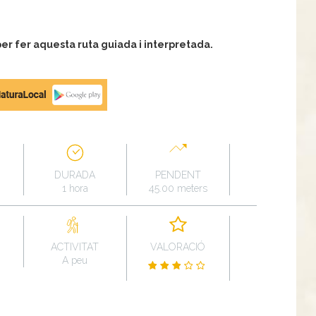
r fer aquesta ruta guiada i interpretada.
DURADA
PENDENT
1 hora
45.00 meters
ACTIVITAT
VALORACIÓ
A peu