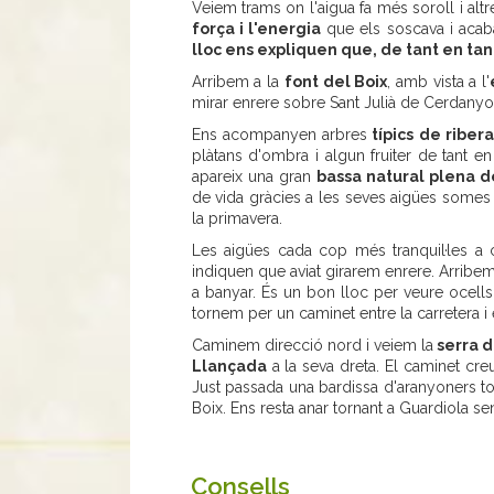
Veiem trams on l'aigua fa més soroll i altr
força i l'energia
que els soscava i acaba
lloc ens expliquen que, de tant en tant
Arribem a la
font del Boix
, amb vista a l'
mirar enrere sobre Sant Julià de Cerdanyo
Ens acompanyen arbres
típics de ribera
plàtans d'ombra i algun fruiter de tant en 
apareix una gran
bassa natural plena d
de vida gràcies a les seves aigües somes i 
la primavera.
Les aigües cada cop més tranquil·les a 
indiquen que aviat girarem enrere. Arribem
a banyar. És un bon lloc per veure ocells
tornem per un caminet entre la carretera i
Caminem direcció nord i veiem la
serra de
Llançada
a la seva dreta. El caminet cre
Just passada una bardissa d'aranyoners tor
Boix. Ens resta anar tornant a Guardiola se
Consells