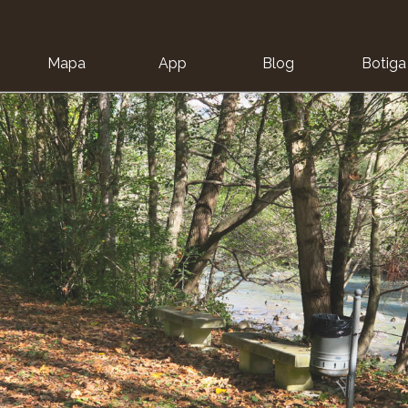
Mapa
App
Blog
Botiga
ion