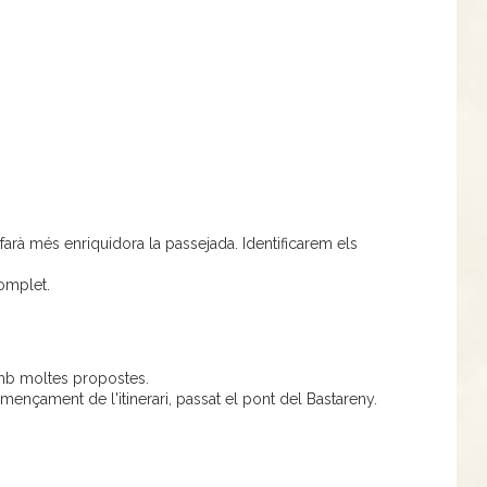
.
farà més enriquidora la passejada. Identificarem els
omplet.
amb moltes propostes.
mençament de l'itinerari, passat el pont del Bastareny.