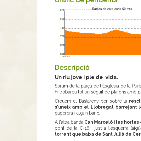
Descripció
Un riu jove i ple de vida.
Sortim de la plaça de l'Ésglesia de la Purí
hi trobareu tot un seguit de plafons amb 
Creuem el Bastareny per sobre la
rescl
s'uneix amb el Llobregat barrejant 
paperera i algun banc.
A l'altra banda
Can Marceló i les hortes
q
pont de la C-16 i just a l'esquerra (aig
torrent que baixa de Sant Julià de Cer