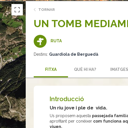
TORNAR
UN TOMB MEDIAMB
RUTA
Destins:
Guardiola de Berguedà
FITXA
QUÈ HI HA?
IMATGE
Introducció
Un riu jove i ple de vida.
Us proposem aquesta
passejada famili
aprofitant per conèixer
com funciona aqu
viuen.