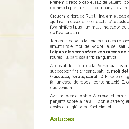
Prenem direcció cap el salt de Sallent i p
dominada per l’alzinar, acompanyat d'auro
Creuem la riera de Rupit i
traiem el cap a
ajudaran a descobrir els ocells d’aquests 
foraminífers tipus nummulit, indicador de l
de l’era terciària.
Tornem a baixar a la llera de la riera i ab
amunt fins el molí del Rodor i el seu salt.
l’aigua els verns ofereixen racons de 
roures i la bardissa amb sanguinyol.
Al costat de la font de la Pomadera, les an
succeeixen fins arribar al salt i el
molí del
(resclosa, forats, canal,...)
. El racó és a
fan un espai de repòs i contemplació. El c
que veníem.
Aviat arribem al poble. Al creuar el torrent
penjants sobre la riera. El poble s’arrengle
destaca l’església de Sant Miquel.
Astuces