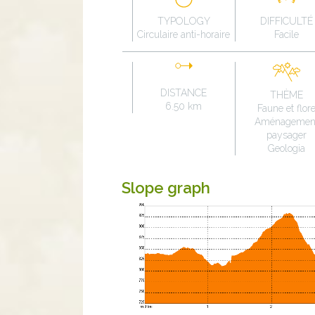
TYPOLOGY
DIFFICULTÉ
Circulaire anti-horaire
Facile
DISTANCE
THÈME
6.50 km
Faune et flor
Aménagemen
paysager
Geologia
Slope graph