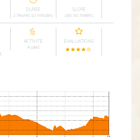
DURÉE
SLOPE
2 heures 10 minutes
290.00 meters
ACTIVITÉ
ÉVALUATIONS
À pied
e
t