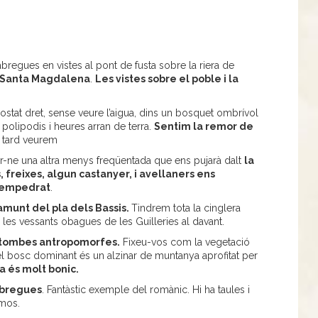
bregues en vistes al pont de fusta sobre la riera de
 Santa Magdalena
.
Les vistes sobre el poble i la
 costat dret, sense veure l’aigua, dins un bosquet ombrívol
 polipodis i heures arran de terra.
Sentim la remor de
 tard veurem
ar-ne una altra menys freqüentada que ens pujarà dalt
la
, freixes, algun castanyer, i avellaners ens
 empedrat
.
amunt del pla dels Bassis.
Tindrem tota la cinglera
) i les vessants obagues de les Guilleries al davant.
tombes antropomorfes.
Fixeu-vos com la vegetació
 el bosc dominant és un alzinar de muntanya aprofitat per
a és molt bonic.
àbregues
. Fantàstic exemple del romànic. Hi ha taules i
 mos.