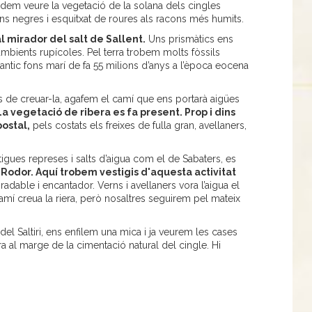
odem veure la vegetació de la solana dels cingles
ns negres i esquitxat de roures als racons més humits.
l mirador del salt de Sallent.
Uns prismàtics ens
ambients rupícoles. Pel terra trobem molts fòssils
’antic fons marí de fa 55 milions d’anys a l’època eocena
ans de creuar-la, agafem el camí que ens portarà aigües
La vegetació de ribera es fa present. Prop i dins
postal,
pels costats els freixes de fulla gran, avellaners,
tigues represes i salts d’aigua com el de Sabaters, es
 Rodor. Aquí trobem vestigis d'aquesta activitat
gradable i encantador. Verns i avellaners vora l’aigua el
amí creua la riera, però nosaltres seguirem pel mateix
 del Saltiri, ens enfilem una mica i ja veurem les cases
ra al marge de la cimentació natural del cingle. Hi