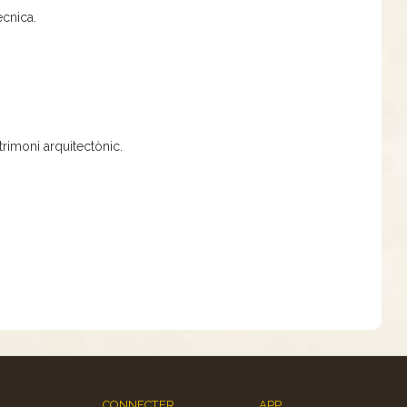
ècnica.
trimoni arquitectònic.
CONNECTER
APP