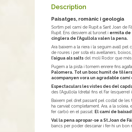
Description
Paisatges, romànic i geologia
Sortim pel camí de Rupit a Sant Joan de Fà
Rupit. Ens desviem al turonet i
ermita de
cinglera de l’Agullola valen la pena.
Ara baixem a la riera i la seguim avall pel
de roures i per sota els avellaners, boixos,
l’aigua als salts
del molí Rodor que més
Pugem a la pista i tornem enrere fins agaf
Palomera. Tot un bosc humit de til·lers
acompanyen vora un agradable camí
Espectaculars les vistes des del capd
des l’Agullola (dreta) fins el Far (esquerre
Baixem pel dret passant pel costat de les
ha canviat completament. Ara, a la soleia,
fer carbó en el passat.
El camí de baixad
Val la pena apropar-se a St.Joan de F
bancs per poder descanar i fer-hi un bon