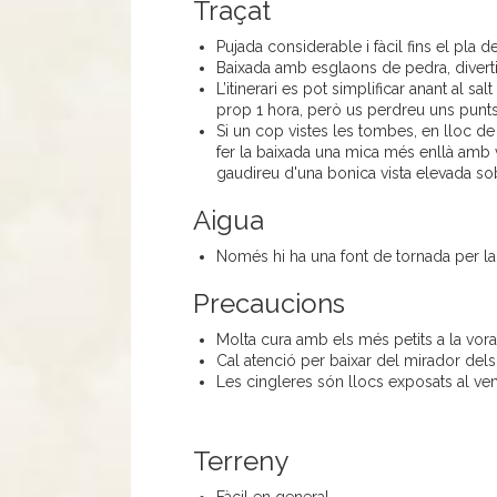
Traçat
Pujada considerable i fàcil fins el pla de
Baixada amb esglaons de pedra, divertid
L’itinerari es pot simplificar anant al sal
prop 1 hora, però us perdreu uns punts
Si un cop vistes les tombes, en lloc de
fer la baixada una mica més enllà amb vi
gaudireu d'una bonica vista elevada s
Aigua
Només hi ha una font de tornada per la
Precaucions
Molta cura amb els més petits a la vora
Cal atenció per baixar del mirador dels B
Les cingleres són llocs exposats al vent
Terreny
Fàcil en general.