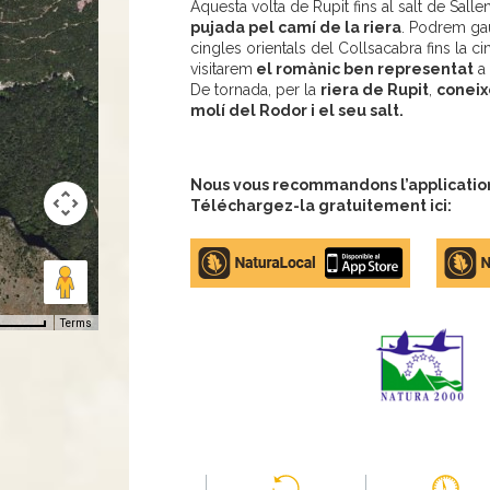
Aquesta volta de Rupit fins al salt de Salle
pujada pel camí de la riera
. Podrem gau
cingles orientals del Collsacabra fins la 
visitarem
el romànic ben representat
a 
De tornada, per la
riera de Rupit
,
coneix
molí del Rodor i el seu salt.
Nous vous recommandons l’application 
Téléchargez-la gratuitement ici:
Apple
Google
store
Play
Terms