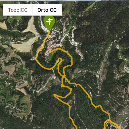
TopoICC
OrtoICC