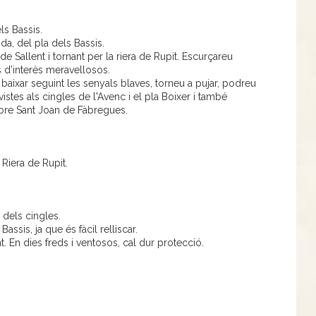
ls Bassis.
a, del pla dels Bassis.
t de Sallent i tornant per la riera de Rupit. Escurçareu
 d’interès meravellosos.
 baixar seguint les senyals blaves, torneu a pujar, podreu
stes als cingles de l'Avenc i el pla Boixer i també
obre Sant Joan de Fàbregues.
 Riera de Rupit.
 dels cingles.
assis, ja que és fàcil relliscar.
. En dies freds i ventosos, cal dur protecció.