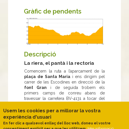
Gràfic de pendents
Descripció
La riera, el pantà i la rectoria
Comencem la ruta a l’aparcament de la
plaça de Santa Maria
i ens dirigim pel
carrer de les Escodines en direcció de la
font Gran
i de seguida trobem els
primers camps de conreu abans de
travessar la carretera BV-4131 a tocar del
mas de la Bauma.
Usem les cookies per a millorar la vostra
Al costat del mas deixem la pista per
experiència d'usuari
enfilar un sender entre boscos de roure i
pi
sota la costa de Montoliu
. Ens
En fer clic a qualsevol enllaç del lloc web, doneu el vostre
apropem fins a la rodalia de
Cal Xitus
a on
Més informació
consentiment explícit per a que les utilitzem.