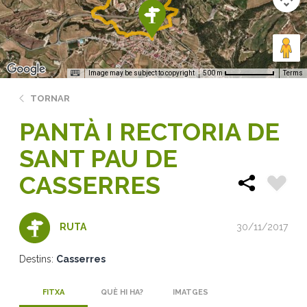
Image may be subject to copyright
Terms
500 m
TORNAR
PANTÀ I RECTORIA DE
SANT PAU DE
CASSERRES
30/11/2017
RUTA
Destins:
Casserres
FITXA
QUÈ HI HA?
IMATGES