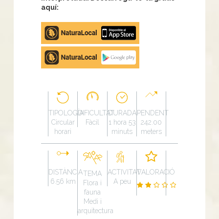
aquí:
Apple
store
Google
Play
TIPOLOGÍA
DIFICULTAT
DURADA
PENDENT
Circular
Fàcil
1 hora 53
242.00
horari
minuts
meters
DISTÀNCIA
ACTIVITAT
VALORACIÓ
TEMA
6.56 km
A peu
Flora i
fauna
Medi i
arquitectura