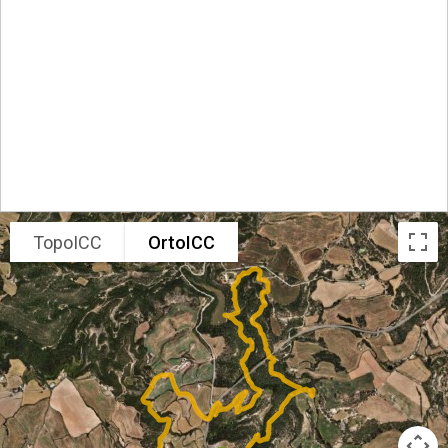
TopoICC
OrtoICC