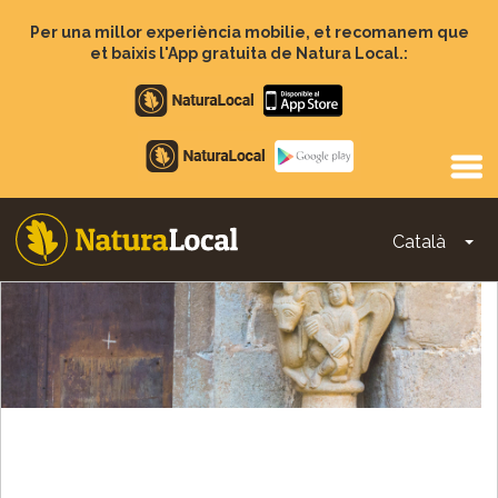
Vés
al
Per una millor experiència mobilie, et recomanem que
contingut
et baixis l'App gratuita de Natura Local.:
Apple
store
Google
Play
Català
To
Main
navigation