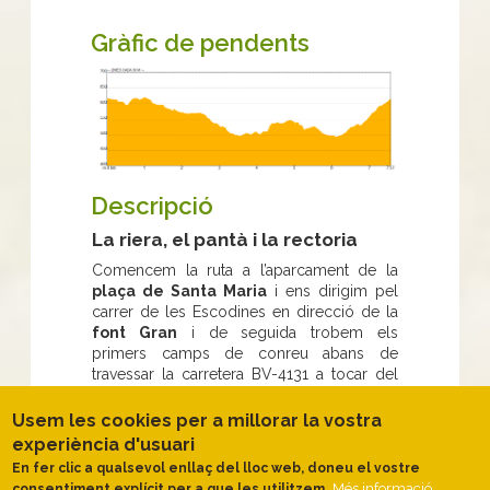
Gràfic de pendents
Descripció
La riera, el pantà i la rectoria
Comencem la ruta a l’aparcament de la
plaça de Santa Maria
i ens dirigim pel
carrer de les Escodines en direcció de la
font Gran
i de seguida trobem els
primers camps de conreu abans de
travessar la carretera BV-4131 a tocar del
mas de la Bauma.
Usem les cookies per a millorar la vostra
Al costat del mas deixem la pista per
experiència d'usuari
enfilar un sender entre boscos de roure i
pi
sota la costa de Montoliu
. Ens
En fer clic a qualsevol enllaç del lloc web, doneu el vostre
apropem fins a la rodalia de
Cal Xitus
a on
Més informació
consentiment explícit per a que les utilitzem.