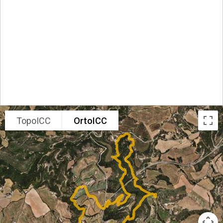
TopoICC
OrtoICC