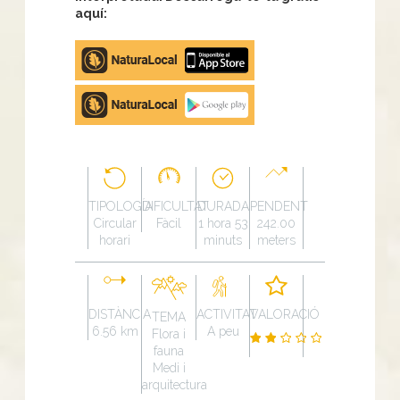
aquí:
Apple
store
Google
Play
TIPOLOGÍA
DIFICULTAT
DURADA
PENDENT
Circular
Fàcil
1 hora 53
242.00
horari
minuts
meters
DISTÀNCIA
ACTIVITAT
VALORACIÓ
TEMA
6.56 km
A peu
Flora i
fauna
Medi i
arquitectura