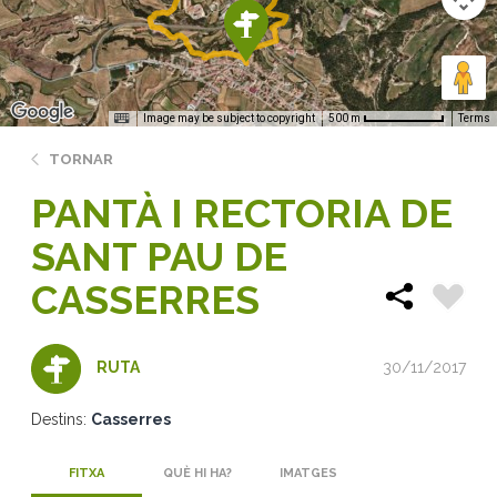
Image may be subject to copyright
Terms
500 m
TORNAR
PANTÀ I RECTORIA DE
SANT PAU DE
CASSERRES
30/11/2017
RUTA
Destins:
Casserres
FITXA
QUÈ HI HA?
IMATGES