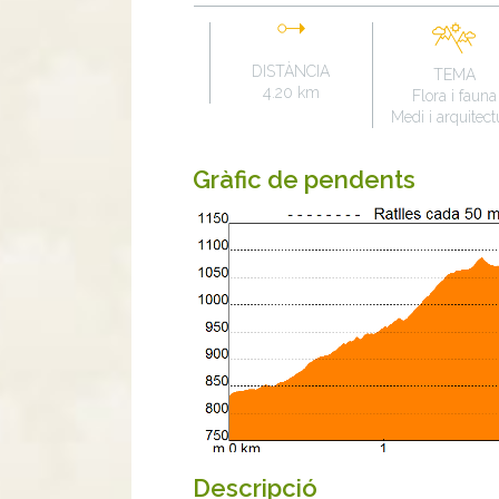
DISTÀNCIA
TEMA
4.20 km
Flora i fauna
Medi i arquitect
Gràfic de pendents
Descripció