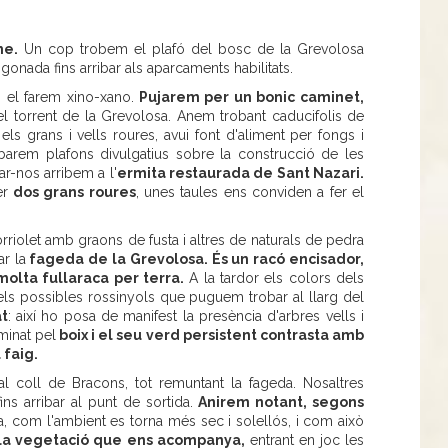
ne.
Un cop trobem el plafó del bosc de la Grevolosa
onada fins arribar als aparcaments habilitats.
, el farem xino-xano.
Pujarem per un bonic caminet,
l torrent de la Grevolosa. Anem trobant caducifolis de
s grans i vells roures, avui font d'aliment per fongs i
obarem plafons divulgatius sobre la construcció de les
ar-nos arribem a l'
ermita restaurada de Sant Nazari.
per
dos grans roures
, unes taules ens conviden a fer el
riolet amb graons de fusta i altres de naturals de pedra
ar la
fageda de la Grevolosa. És un racó encisador,
molta fullaraca per terra.
A la tardor els colors dels
els possibles rossinyols que puguem trobar al llarg del
at
: així ho posa de manifest la presència d'arbres vells i
minat pel
boix i el seu verd persistent contrasta amb
 faig.
al coll de Bracons, tot remuntant la fageda. Nosaltres
ins arribar al punt de sortida.
Anirem notant, segons
a, com l'ambient es torna més sec i solellós, i com això
 la vegetació que ens acompanya,
entrant en joc les