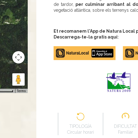
de tardor,
per culminar arribant al do
vegetació atlàntica, sobre els terrenys cal
Et recomanem l'App de Natura Local pe
Descarrega-te-la gratis aquí:
Apple
Google
store
Play
Terms
TIPOLOGÍA
DIFICULTAT
Circular horari
Familiar