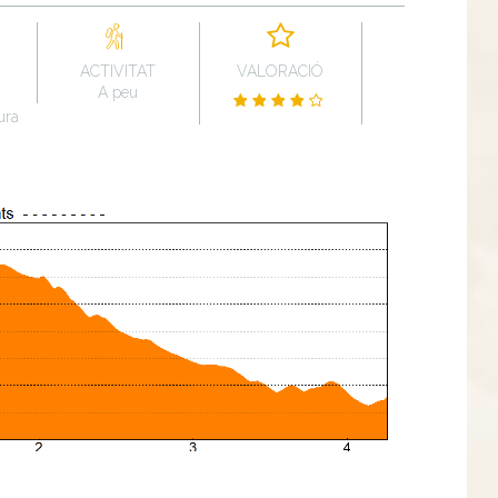
ACTIVITAT
VALORACIÓ
A peu
ura