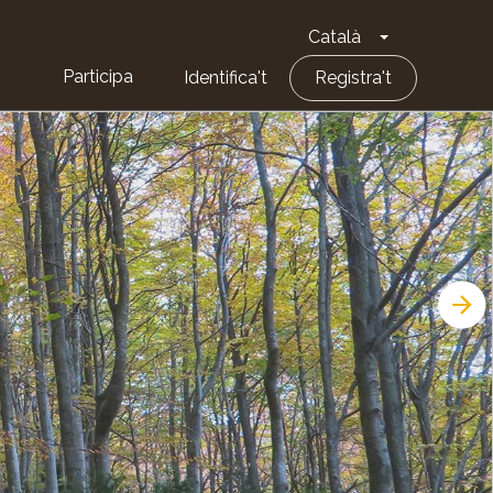
Català
Toggle Dropd
Participa
Identifica't
Registra't