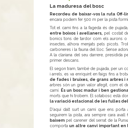
La maduresa del bosc
Recordeu de baixar-vos la ruta Off-li
encara podem fer 500 m per la pista formig
Tot el camí fins a la fageda és de pujada
entre boixos i avellaners,
pel costat de
bonics tons de tardor com els aurons o el
insectes, alhora menjats pels picots. Tr
carboneres i la fauna del lloc. Sense adon
A la clariana del seu darrere, presidida 
primer descans.
El segon tram, també de pujada, per un cor
i arrels, es va enriquint en faigs fins a trob
de fades i bruixes, de grans arbres i 
arbres són un gran valor afegit, com el d
camí.
És un bosc madur i ben gestion
morts que hi trobem. El sotabosc està do
la variació estacional de les fulles del
D'aquí dalt surt un camí que ens porta 
seguirem la pista, ara sempre cara avall f
baixem
pel carener del serrat de la Punx
comporta
un altre canvi important en