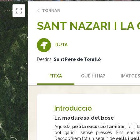
TORNAR
SANT NAZARI I LA
RUTA
Destins:
Sant Pere de Torelló
FITXA
QUÈ HI HA?
IMATGE
Introducció
La maduresa del bosc
Aquesta
petita excursió familiar
, tot i
pot gaudir sense presses. Ens endi
Descobrirem tot un seguit de
vells i bel