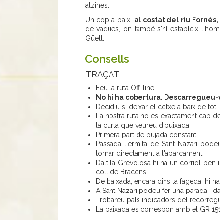
alzines.
Un cop a baix,
al costat del riu Fornès
de vaques, on també s'hi estableix l'ho
Güell.
Consells
TRAÇAT
Feu la ruta Off-line.
No hi ha cobertura. Descarregueu-v
Decidiu si deixar el cotxe a baix de tot,
La nostra ruta no és exactament cap de
la curta que veureu dibuixada.
Primera part de pujada constant.
Passada l'ermita de Sant Nazari podeu 
tornar directament a l'aparcament.
Dalt la Grevolosa hi ha un corriol ben 
coll de Bracons.
De baixada, encara dins la fageda, hi ha 
A Sant Nazari podeu fer una parada i da
Trobareu pals indicadors del recorregut
La baixada es correspon amb el GR 151-1