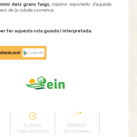
mini dels grans faigs,
màxims exponents d'aquesta
caris de la cubeta osonenca.
r fer aquesta ruta guiada i interpretada.
DURADA
PENDENT
1 hora 30 minuts
305.00 meters