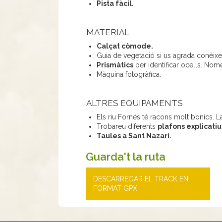
Pista fàcil.
MATERIAL
Calçat còmode.
Guia de vegetació si us agrada conèixe
Prismàtics
per identificar ocells. Nomé
Màquina fotogràfica.
ALTRES EQUIPAMENTS
Els riu Fornés té racons molt bonics. La
Trobareu diferents
plafons explicatiu
Taules a Sant Nazari.
Guarda't la ruta
DESCARREGAR EL TRACK EN
FORMAT GPX