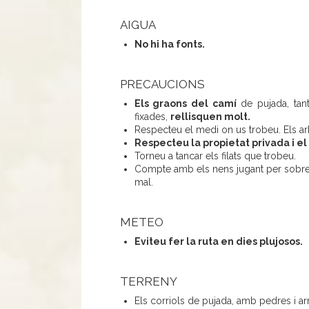
AIGUA
No hi ha fonts.
PRECAUCIONS
Els graons del camí
de pujada, tant
fixades,
rellisquen molt.
Respecteu el medi on us trobeu. Els ar
Respecteu la propietat privada i el b
Torneu a tancar els filats que trobeu.
Compte amb els nens jugant per sobre l
mal.
METEO
Eviteu fer la ruta en dies plujosos.
TERRENY
Els corriols de pujada, amb pedres i arr