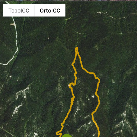
TopoICC
OrtoICC