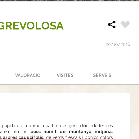
 GREVOLOSA
20/10/2016
S
VALORACIÓ
VISITES
SERVEIS
 la pujada de la primera part, no és gens difícil de fer i es
nsarem en un
bosc humit de muntanya mitjana.
ls arbres caducifolis,
de verds frescals i bonics colors