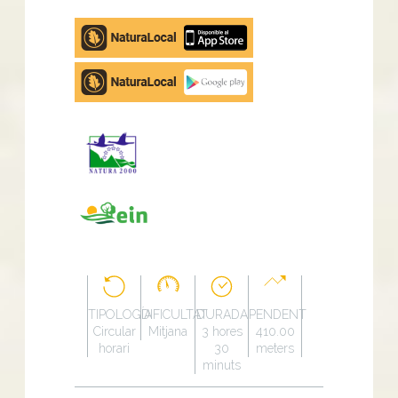
Apple
store
Google
Play
TIPOLOGÍA
DIFICULTAT
DURADA
PENDENT
Circular
Mitjana
3 hores
410.00
horari
30
meters
minuts