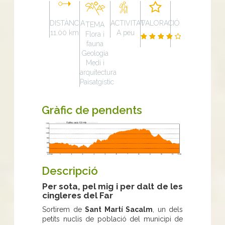
DISTÀNCIA
ACTIVITAT
VALORACIÓ
TEMA
11.00 km
A peu
Flora i
fauna
Geologia
Medi i
arquitectura
Paisatgístic
Gràfic de pendents
Descripció
Per sota, pel mig i per dalt de les
cingleres del Far
Sortirem de
Sant Martí Sacalm
, un dels
petits nuclis de població del municipi de