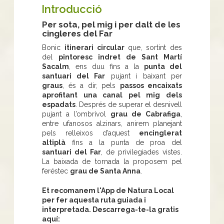
Introducció
Per sota, pel mig i per dalt de les
cingleres del Far
Bonic
itinerari circular
que, sortint des
del
pintoresc indret de Sant Martí
Sacalm
, ens duu fins a la
punta del
santuari del Far
pujant i baixant per
graus
, és a dir, pels
passos encaixats
aprofitant una canal pel mig dels
espadats
. Després de superar el desnivell
pujant a l’ombrívol
grau de Cabrafiga
,
entre ufanosos alzinars, anirem planejant
pels relleixos d’aquest
encinglerat
altiplà
fins a la punta de proa del
santuari del Far
, de privilegiades vistes.
La baixada de tornada la proposem pel
feréstec
grau de Santa Anna
.
Et recomanem l'App de Natura Local
per fer aquesta ruta guiada i
interpretada. Descarrega-te-la gratis
aquí: