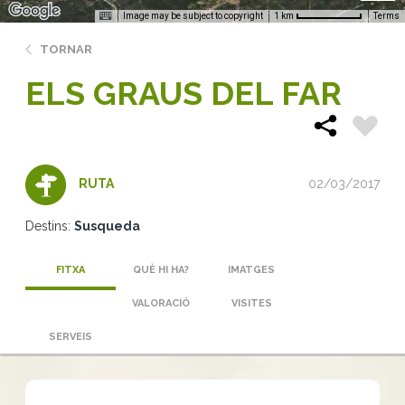
Image may be subject to copyright
Terms
1 km
TORNAR
ELS GRAUS DEL FAR
02/03/2017
RUTA
Destins:
Susqueda
FITXA
QUÈ HI HA?
IMATGES
VALORACIÓ
VISITES
SERVEIS