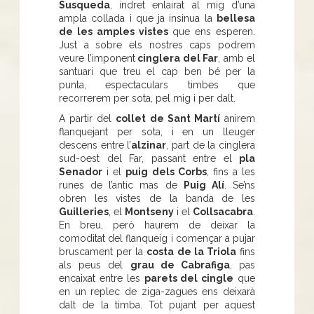
Susqueda
, indret enlairat al mig d’una
ampla collada i que ja insinua la
bellesa
de les amples vistes
que ens esperen.
Just a sobre els nostres caps podrem
veure l’imponent
cinglera del Far
, amb el
santuari que treu el cap ben bé per la
punta, espectaculars timbes que
recorrerem per sota, pel mig i per dalt.
A partir del
collet de Sant Martí
anirem
flanquejant per sota, i en un lleuger
descens entre l’
alzinar
, part de la cinglera
sud-oest del Far, passant entre el
pla
Senador
i el
puig dels Corbs
, fins a les
runes de l’antic mas de
Puig Alí
. Se’ns
obren les vistes de la banda de les
Guilleries
, el
Montseny
i el
Collsacabra
.
En breu, però haurem de deixar la
comoditat del flanqueig i començar a pujar
bruscament per la
costa de la Triola
fins
als peus del
grau de Cabrafiga
, pas
encaixat entre les
parets del cingle
que
en un replec de ziga-zagues ens deixarà
dalt de la timba. Tot pujant per aquest