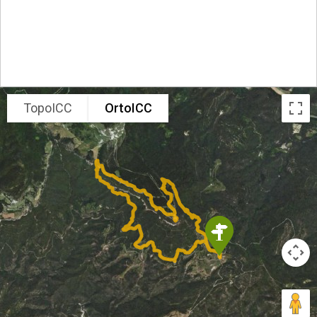
TopoICC
OrtoICC