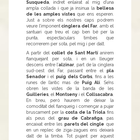
Susqueda
, indret enlairat al mig d’una
ampla collada i que ja insinua la
bellesa
de les amples vistes
que ens esperen.
Just a sobre els nostres caps podrem
veure l’imponent
cinglera del Far
, amb el
santuari que treu el cap ben bé per la
punta, espectaculars timbes que
recorrerem per sota, pel mig i per dalt.
A partir del
collet de Sant Martí
anirem
flanquejant per sota, i en un lleuger
descens entre l’
alzinar
, part de la cinglera
sud-oest del Far, passant entre el
pla
Senador
i el
puig dels Corbs
, fins a les
runes de l’antic mas de
Puig Alí
. Se’ns
obren les vistes de la banda de les
Guilleries
, el
Montseny
i el
Collsacabra
.
En breu, però haurem de deixar la
comoditat del flanqueig i començar a pujar
bruscament per la
costa de la Triola
fins
als peus del
grau de Cabrafiga
, pas
encaixat entre les
parets del cingle
que
en un replec de ziga-zagues ens deixarà
dalt de la timba. Tot pujant per aquest