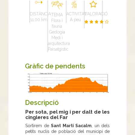
DISTÀNCIA
ACTIVITAT
VALORACIÓ
TEMA
11.00 km
A peu
Flora i
fauna
Geologia
Medi i
arquitectura
Paisatgístic
Gràfic de pendents
Descripció
Per sota, pel mig i per dalt de les
cingleres del Far
Sortirem de
Sant Martí Sacalm
, un dels
petits nuclis de població del municipi de