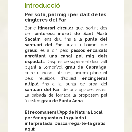
Introducció
Per sota, pel mig i per dalt de les
cingleres del Far
Bonic
itinerari circular
que, sortint des
del
pintoresc indret de Sant Martí
Sacalm
, ens duu fins a la
punta del
santuari del Far
pujant i baixant per
graus
, és a dir, pels
passos encaixats
aprofitant una canal pel mig dels
espadats
. Després de superar el desnivell
pujant a l’ombrívol
grau de Cabrafiga
,
entre ufanosos alzinars, anirem planejant
pels relleixos d’aquest
encinglerat
altiplà
fins a la punta de proa del
santuari del Far
, de privilegiades vistes.
La baixada de tornada la proposem pel
feréstec
grau de Santa Anna
.
Et recomanem l'App de Natura Local
per fer aquesta ruta guiada i
interpretada. Descarrega-te-la gratis
aquí: