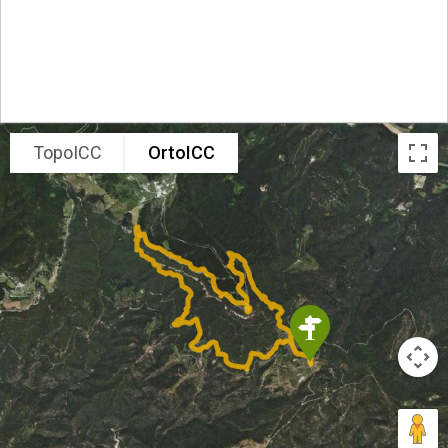
TopoICC
OrtoICC