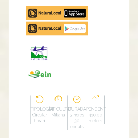
Apple
store
Google
Play
TIPOLOGÍA
DIFICULTAT
DURADA
PENDENT
Circular
Mitjana
3 hores
410.00
horari
30
meters
minuts