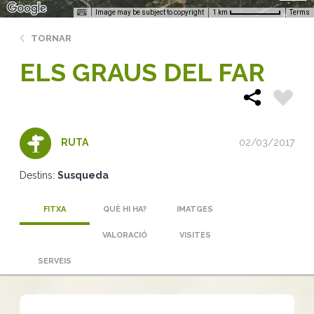
Image may be subject to copyright
Terms
1 km
TORNAR
ELS GRAUS DEL FAR
02/03/2017
RUTA
Destins:
Susqueda
FITXA
QUÈ HI HA?
IMATGES
VALORACIÓ
VISITES
SERVEIS