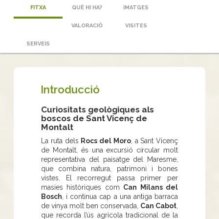
FITXA
QUÈ HI HA?
IMATGES
VALORACIÓ
VISITES
SERVEIS
Introducció
Curiositats geològiques als
boscos de Sant Vicenç de
Montalt
La ruta dels
Rocs del Moro
, a Sant Vicenç
de Montalt, és una excursió circular molt
representativa del paisatge del Maresme,
que combina natura, patrimoni i bones
vistes. El recorregut passa primer per
masies històriques com
Can Milans del
Bosch
, i continua cap a una antiga barraca
de vinya molt ben conservada,
Can Cabot
,
que recorda l’ús agrícola tradicional de la