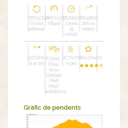
TIPOLOGÍA
DIFICULTAT
DURADA
PENDENT
Circular
Mitjana
3 hores
386.00
antihorari
35
meters
minuts
DISTÀNCIA
ACTIVITAT
VALORACIÓ
TEMA
8.90 km
A peu
Flora i
fauna
Geologia
Medi
Medi i
arquitectura
Gràfic de pendents