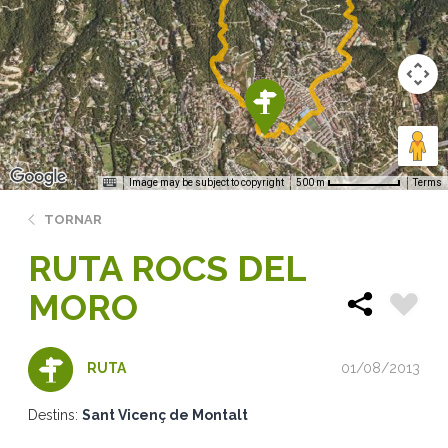
Image may be subject to copyright
Terms
500 m
TORNAR
RUTA ROCS DEL
MORO
01/08/2013
RUTA
Destins:
Sant Vicenç de Montalt