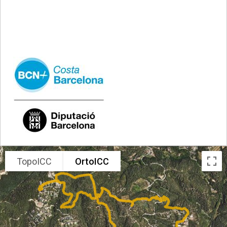
.
TopoICC
OrtoICC