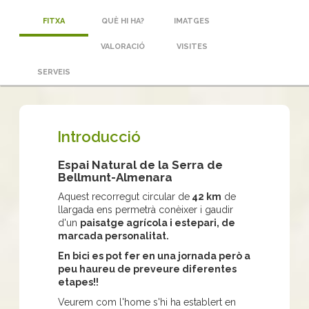
FITXA
QUÈ HI HA?
IMATGES
VALORACIÓ
VISITES
SERVEIS
Introducció
Espai Natural de la Serra de
Bellmunt-Almenara
Aquest recorregut circular de
42 km
de
llargada ens permetrà conèixer i gaudir
d'un
paisatge agrícola i estepari, de
marcada personalitat.
En bici es pot fer en una jornada però a
peu haureu de preveure diferentes
etapes!!
Veurem com l'home s'hi ha establert en