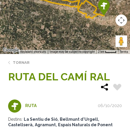
Keyboard shortcuts
Image may be subject to copyright
Terms
2 km
TORNAR
RUTA DEL CAMÍ RAL
06/10/2020
RUTA
Destins:
La Sentiu de Sió
Bellmunt d'Urgell
Castellserà
Agramunt
Espais Naturals de Ponent