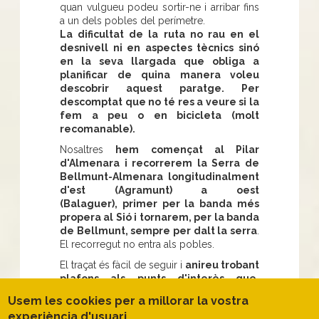
quan vulgueu podeu sortir-ne i arribar fins
a un dels pobles del perímetre.
La dificultat de la ruta no rau en el
desnivell ni en aspectes tècnics sinó
en la seva llargada que obliga a
planificar de quina manera voleu
descobrir aquest paratge. Per
descomptat que no té res a veure si la
fem a peu o en bicicleta (molt
recomanable).
Nosaltres
hem començat al Pilar
d'Almenara i recorrerem la Serra de
Bellmunt-Almenara longitudinalment
d'est (Agramunt) a oest
(Balaguer), primer per la banda més
propera al Sió i tornarem, per la banda
de Bellmunt, sempre per dalt la serra
.
El recorregut no entra als pobles.
El traçat és fàcil de seguir i
anireu trobant
plafons als punts d'interès que,
sumats a altres punts de l'aplicació
Usem les cookies per a millorar la vostra
mòbil, faran que la descoberta sigui
experiència d'usuari
més completa
. La geologia de la vall, les