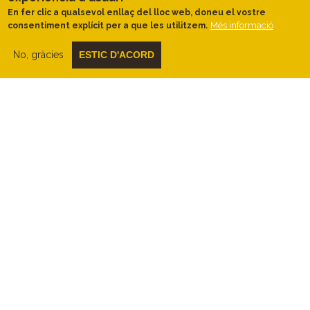
plantes i la fauna de les estepes,
En fer clic a qualsevol enllaç del lloc web, doneu el vostre
Més informació
l'arquitectura rural amb l'ús de la pedra, o
consentiment explícit per a que les utilitzem.
empremtes de la Guerra Civil, en són
alguns exemples.
No, gràcies
ESTIC D'ACORD
Als punts alts i miradors
podreu
contemplar l'amplitud de la zona i la
ubicació geogràfica com a espai de
transició entre la Plana d'Urgell i les
serres Pre-Pirinenques. Són també bons
punts per a l'observació de rapinyaires
volant.
Al llarg de recorregut
trobareu
intervencions encaminades a protegir
i afavorir els ocells d'aquests
ambients:
finques de conreu amb gestió
especial, postes amb caixes niu, casetes
de refugi i cria. No cal dir que les hem de
respectar al màxim, ja que la transformació
actual de l'hàbitat amb usos més extensius,
està fent que molts d'aquests ocells deixin
de visitar-nos.
En arribar a la Sentiu de Sió,
podrem