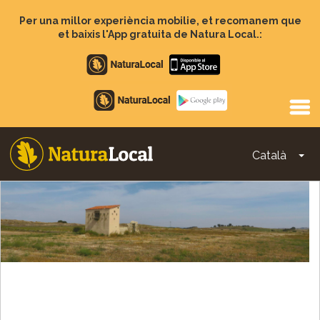
Vés
al
Per una millor experiència mobilie, et recomanem que
contingut
et baixis l'App gratuita de Natura Local.:
Apple
store
Google
Play
Català
To
Main
navigation