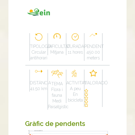
TIPOLOGÍA
DIFICULTAT
DURADA
PENDENT
Circular
Mitjana
11 hores
450.00
antihorari
meters
DISTÀNCIA
ACTIVITAT
VALORACIÓ
TEMA
41.50 km
A peu
Flora i
En
fauna
bicicleta
Medi
Paisatgístic
Gràfic de pendents