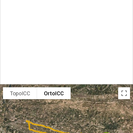
TopoICC
OrtoICC