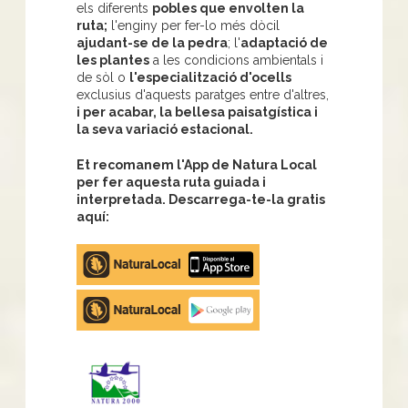
els diferents
pobles que envolten la
ruta;
l'enginy per fer-lo més dòcil
ajudant-se de la pedra
; l'
adaptació de
les plantes
a les condicions ambientals i
de sòl o
l'especialització d'ocells
exclusius d'aquests paratges entre d'altres,
i per acabar, la bellesa paisatgística i
la seva variació estacional.
Et recomanem l'App de Natura Local
per fer aquesta ruta guiada i
interpretada. Descarrega-te-la gratis
aquí:
Apple
store
Google
Play