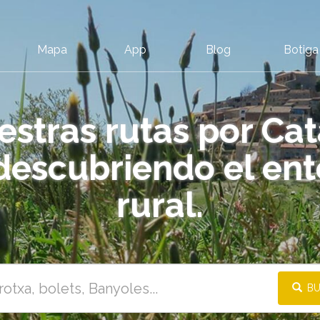
Mapa
App
Blog
Botiga
ion
estras rutas por Cata
descubriendo el ent
rural.
BU