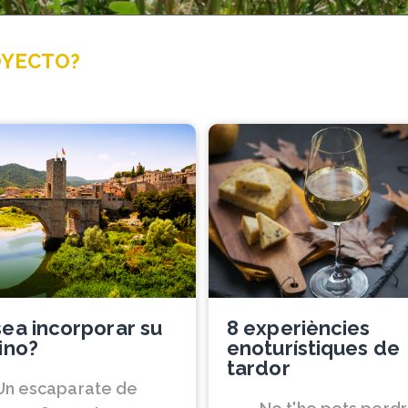
OYECTO?
ea incorporar su
8 experiències
ino?
enoturístiques de
tardor
Un escaparate de