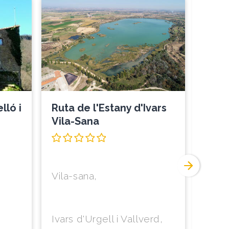
lló i
Ruta de l'Estany d'Ivars
Les 
Vila-Sana
Odè
Vila-sana
Ivars d'Urgell i Vallverd