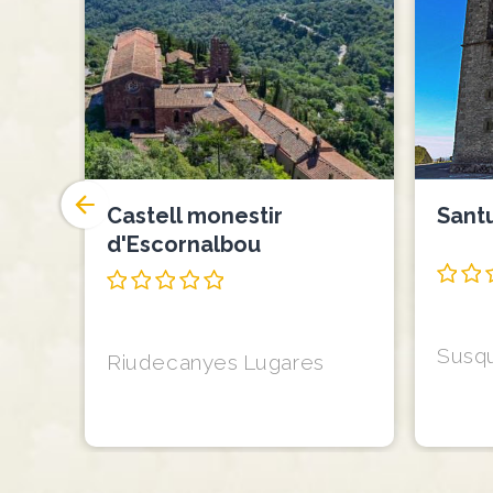
rcat
Castell monestir
Santu
d'Escornalbou
Susq
dà
Riudecanyes
Lugares