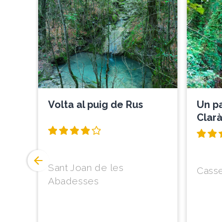
Volta al puig de Rus
Un pa
Clar
Sant Joan de les
Casse
Abadesses