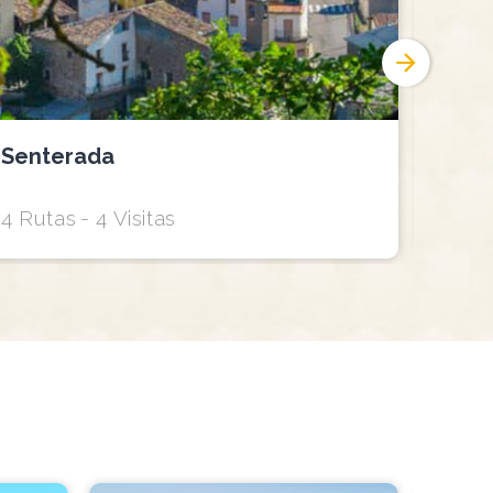
Senterada
Ribe
4 Rutas
4 Visitas
2 Ru