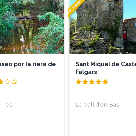
RECOMENDADO
seo por la riera de
Sant Miquel de Caste
à
Falgars
rres
La Vall d'en Bas