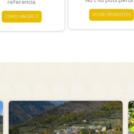
No t'ho pots perd
referencia
VEURE PROPOSTES
CÓMO HACERLO