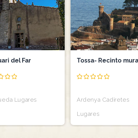
ari del Far
Tossa- Recinto mura
ueda
Lugares
Ardenya Cadiretes
Lugares